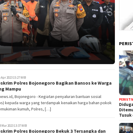
PERIS
 Apr 2023 15:27 WIB
eskrim Polres Bojonegoro Bagikan Bansos ke Warga
ng Mampu
ews.id, Bojonegoro - Kegiatan penyaluran bantuan sosial
PERISTI
os) kepada warga yang terdampak kenaikan harga bahan pokok
Diduga
emukiman kumuh, Polres, […]
Ditem
Tusuk 
3 Mar 2023 13:37 WIB
eskrim Polres Bojonegoro Bekuk 3 Tersangka dan