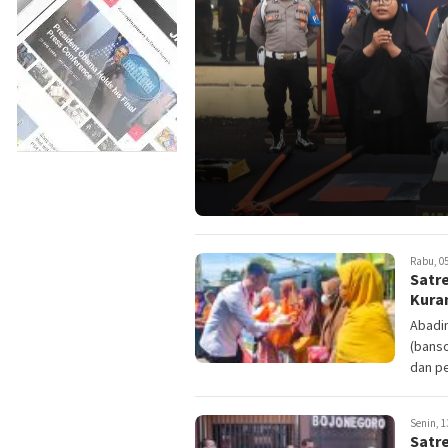
Rabu, 05
Satr
Kura
Abadin
(bans
dan p
Senin, 1
Satr