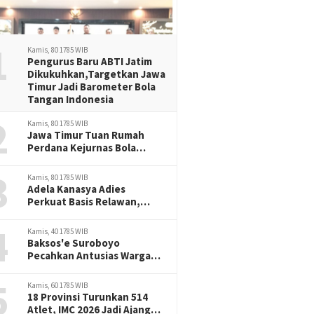
1
Kamis, 80 1785 WIB
Pengurus Baru ABTI Jatim
Dikukuhkan,Targetkan Jawa
Timur Jadi Barometer Bola
Tangan Indonesia
2
Kamis, 80 1785 WIB
Jawa Timur Tuan Rumah
Perdana Kejurnas Bola
Tangan Junior, Era Baru
3
Prestasi Handball Indonesia
Kamis, 80 1785 WIB
Adela Kanasya Adies
Perkuat Basis Relawan,
Siapkan Program Baru untuk
4
Surabaya-Sidoarjo
Kamis, 40 1785 WIB
Baksos'e Suroboyo
Pecahkan Antusias Warga
Semampir,Lomba SepakBola
5
Terong Magnet Perayaan
Kamis, 60 1785 WIB
HUT RI -81
18 Provinsi Turunkan 514
Atlet, IMC 2026 Jadi Ajang