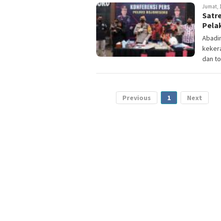
Jumat, 1
Satr
Pela
Abadi
keker
dan to
Previous
1
Next