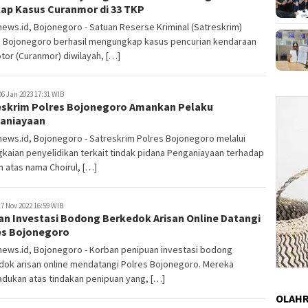
ap Kasus Curanmor di 33 TKP
ews.id, Bojonegoro - Satuan Reserse Kriminal (Satreskrim)
s Bojonegoro berhasil mengungkap kasus pencurian kendaraan
or (Curanmor) diwilayah, […]
6 Jan 2023 17:31 WIB
eskrim Polres Bojonegoro Amankan Pelaku
aniayaan
ews.id, Bojonegoro - Satreskrim Polres Bojonegoro melalui
kaian penyelidikan terkait tindak pidana Penganiayaan terhadap
 atas nama Choirul, […]
7 Nov 2022 16:59 WIB
an Investasi Bodong Berkedok Arisan Online Datangi
es Bojonegoro
news.id, Bojonegoro - Korban penipuan investasi bodong
dok arisan online mendatangi Polres Bojonegoro. Mereka
dukan atas tindakan penipuan yang, […]
OLAH