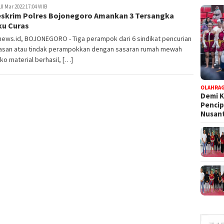
8 Mar 2022 17:04 WIB
eskrim Polres Bojonegoro Amankan 3 Tersangka
ku Curas
news.id, BOJONEGORO - Tiga perampok dari 6 sindikat pencurian
asan atau tindak perampokkan dengan sasaran rumah mewah
ko material berhasil, […]
OLAHRA
Demi K
Pencip
Nusant