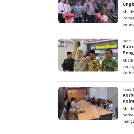
Ungk
Abadin
Polre
bermot
Jumat, 0
Satr
Peng
Abadin
serang
Korban
Kamis, 1
Korb
Polr
Abadi
berke
menga