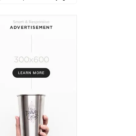
Adu Prestasi Muaythai
Nasional