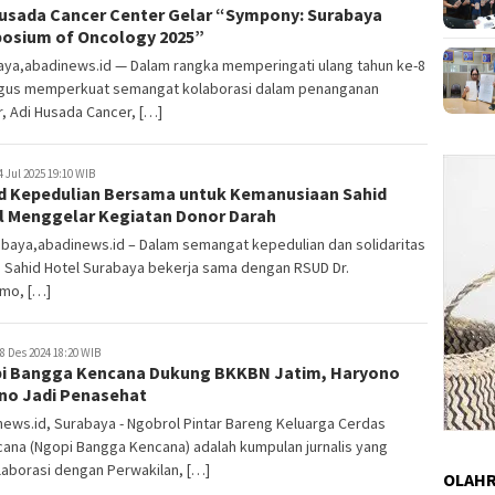
Husada Cancer Center Gelar “Sympony: Surabaya
osium of Oncology 2025”
aya,abadinews.id — Dalam rangka memperingati ulang tahun ke-8
igus memperkuat semangat kolaborasi dalam penanganan
, Adi Husada Cancer, […]
4 Jul 2025 19:10 WIB
d Kepedulian Bersama untuk Kemanusiaan Sahid
l Menggelar Kegiatan Donor Darah
aya,abadinews.id – Dalam semangat kepedulian dan solidaritas
, Sahid Hotel Surabaya bekerja sama dengan RSUD Dr.
mo, […]
8 Des 2024 18:20 WIB
i Bangga Kencana Dukung BKKBN Jatim, Haryono
no Jadi Penasehat
ews.id, Surabaya - Ngobrol Pintar Bareng Keluarga Cerdas
ana (Ngopi Bangga Kencana) adalah kumpulan jurnalis yang
aborasi dengan Perwakilan, […]
OLAH