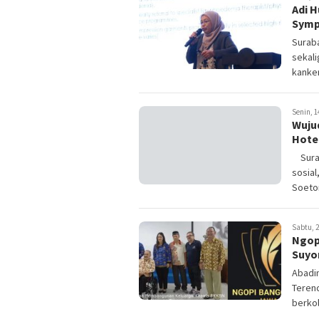
Adi 
Symp
Surab
sekal
kanker
Senin, 1
Wuju
Hote
Surab
sosial
Soeto
Sabtu, 2
Ngop
Suyo
Abadin
Terenc
berkol