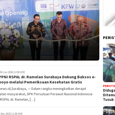
PERIS
04 Jan 2026 12:06 WIB
PPNI RSPAL dr. Ramelan Surabaya Dukung Baksos e-
boyo melalui Pemeriksaan Kesehatan Gratis
PERISTI
news.id,Surabaya, — Dalam rangka meningkatkan derajat
Diduga
atan masyarakat, DPK Persatuan Perawat Nasional Indonesia
Ditem
Tusuk 
 RSPAL dr. Ramelan, […]
 Nov 2025 12:58 WIB