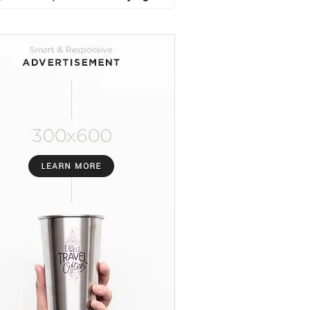
Adu Prestasi Muaythai
Nasional