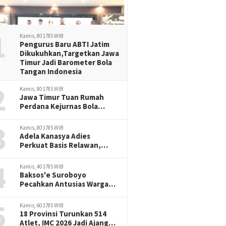
1
Kamis, 80 1785 WIB
Pengurus Baru ABTI Jatim
Dikukuhkan,Targetkan Jawa
Timur Jadi Barometer Bola
Tangan Indonesia
2
Kamis, 80 1785 WIB
Jawa Timur Tuan Rumah
Perdana Kejurnas Bola
Tangan Junior, Era Baru
3
Prestasi Handball Indonesia
Kamis, 80 1785 WIB
Adela Kanasya Adies
Perkuat Basis Relawan,
Siapkan Program Baru untuk
4
Surabaya-Sidoarjo
Kamis, 40 1785 WIB
Baksos'e Suroboyo
Pecahkan Antusias Warga
Semampir,Lomba SepakBola
5
Terong Magnet Perayaan
Kamis, 60 1785 WIB
HUT RI -81
18 Provinsi Turunkan 514
Atlet, IMC 2026 Jadi Ajang