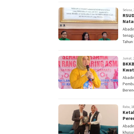
Selasa, 
RSUD
Nata
Abadin
tenaga
Tahun 
Jumat, 2
BKKB
Kwat
Abadi
Pemba
Beren
Rabu, 18
Keta
Pere
Abadin
khusus