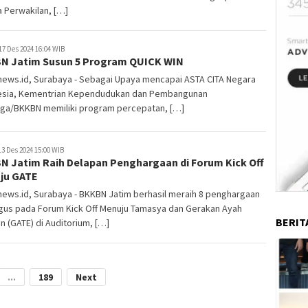
 Perwakilan, […]
17 Des 2024 16:04 WIB
N Jatim Susun 5 Program QUICK WIN
news.id, Surabaya - Sebagai Upaya mencapai ASTA CITA Negara
esia, Kementrian Kependudukan dan Pembangunan
rga/BKKBN memiliki program percepatan, […]
3 Des 2024 15:00 WIB
N Jatim Raih Delapan Penghargaan di Forum Kick Off
ju GATE
ews.id, Surabaya - BKKBN Jatim berhasil meraih 8 penghargaan
igus pada Forum Kick Off Menuju Tamasya dan Gerakan Ayah
BERIT
n (GATE) di Auditorium, […]
...
189
Next