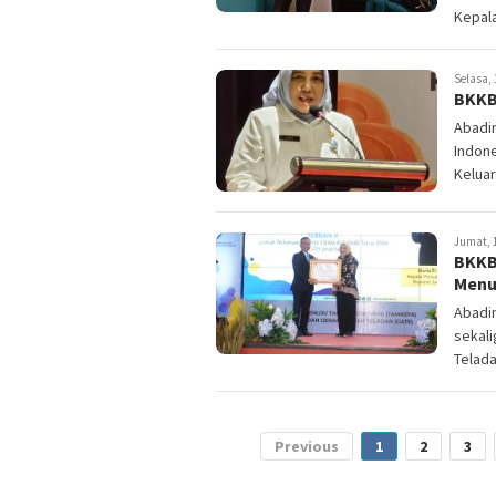
Kepala
Selasa, 
BKKB
Abadi
Indon
Kelua
Jumat, 1
BKKB
Menu
Abadin
sekal
Telada
Previous
1
2
3