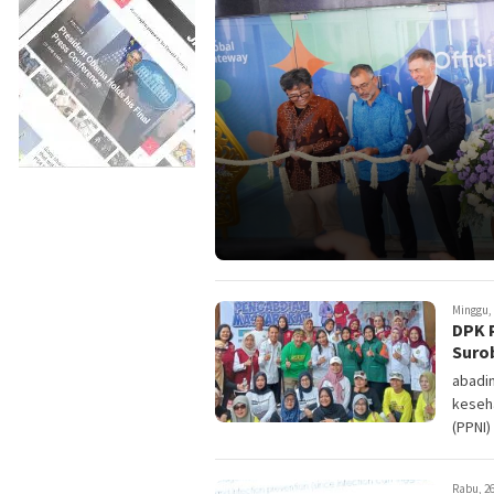
Minggu, 
DPK 
Suro
abadi
keseh
(PPNI)
Rabu, 26