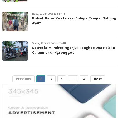
Rabu, 01 Jan 2025 19:54 WIB
Polsek Baron Cek Lokasi Diduga Tempat Sabung
Ayam
Senin, 30 Des 2024 13:33 WIB
Satreskrim Polres Nganjuk Tangkap Dua Pelaku
Curanmor di Ngronggot
Previous
1
2
3
...
4
Next