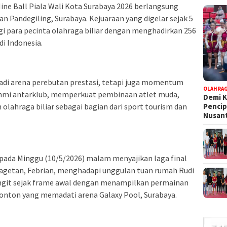
ine Ball Piala Wali Kota Surabaya 2026 berlangsung
an Pandegiling, Surabaya. Kejuaraan yang digelar sejak 5
gi para pecinta olahraga biliar dengan menghadirkan 256
di Indonesia.
jadi arena perebutan prestasi, tetapi juga momentum
OLAHRA
hmi antarklub, memperkuat pembinaan atlet muda,
Demi K
Pencip
lahraga biliar sebagai bagian dari sport tourism dan
Nusant
ada Minggu (10/5/2026) malam menyajikan laga final
 Magetan, Febrian, menghadapi unggulan tuan rumah Rudi
ngit sejak frame awal dengan menampilkan permainan
onton yang memadati arena Galaxy Pool, Surabaya.