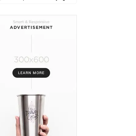
Adu Prestasi Muaythai
Nasional