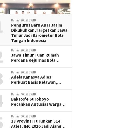
1
Kamis, 80 1785 WIB
Pengurus Baru ABTI Jatim
Dikukuhkan,Targetkan Jawa
Timur Jadi Barometer Bola
Tangan Indonesia
2
Kamis, 80 1785 WIB
Jawa Timur Tuan Rumah
Perdana Kejurnas Bola
Tangan Junior, Era Baru
3
Prestasi Handball Indonesia
Kamis, 80 1785 WIB
Adela Kanasya Adies
Perkuat Basis Relawan,
Siapkan Program Baru untuk
4
Surabaya-Sidoarjo
Kamis, 40 1785 WIB
Baksos'e Suroboyo
Pecahkan Antusias Warga
Semampir,Lomba SepakBola
5
Terong Magnet Perayaan
Kamis, 60 1785 WIB
HUT RI -81
18 Provinsi Turunkan 514
Atlet, IMC 2026 Jadi Ajang