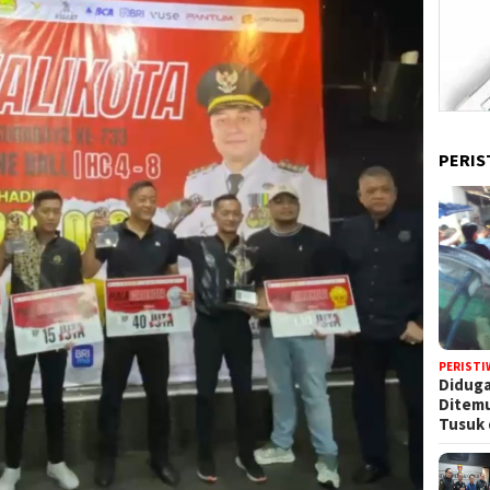
PERIS
PERISTI
Diduga
Ditem
Tusuk 