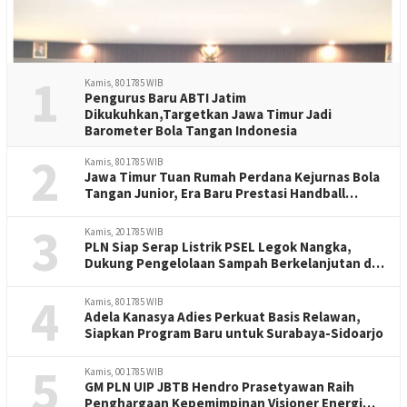
1
Kamis, 80 1785 WIB
Pengurus Baru ABTI Jatim
Dikukuhkan,Targetkan Jawa Timur Jadi
Barometer Bola Tangan Indonesia
2
Kamis, 80 1785 WIB
Jawa Timur Tuan Rumah Perdana Kejurnas Bola
Tangan Junior, Era Baru Prestasi Handball
Indonesia
3
Kamis, 20 1785 WIB
PLN Siap Serap Listrik PSEL Legok Nangka,
Dukung Pengelolaan Sampah Berkelanjutan di
Jawa Barat
4
Kamis, 80 1785 WIB
Adela Kanasya Adies Perkuat Basis Relawan,
Siapkan Program Baru untuk Surabaya-Sidoarjo
5
Kamis, 00 1785 WIB
GM PLN UIP JBTB Hendro Prasetyawan Raih
Penghargaan Kepemimpinan Visioner Energi