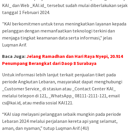
KAI_ dan Web _KAI.id_ tersebut sudah mulai diberlakukan sejak
tanggal 1 Februari 2024.
"KAI berkomitmen untuk terus meningkatkan layanan kepada
pelanggan dengan memanfaatkan teknologi terkini dan
menjaga tingkat keamanan data serta informasi," jelas
Luqman Arif.
Baca Juga:
Jelang Ramadhan dan Hari Raya Nyepi, 20.914
Penumpang Berangkat dari Daop 8 Surabaya
Untuk informasi lebih lanjut terkait penjualan tiket pada
periode Angkutan Lebaran, masyarakat dapat menghubungi
_Customer Service_ di stasiun atau _Contact Center KAI_
melalui telepon di 121, _WhatsApp_ 08111-2111-121, email
cs@kai.id, atau media sosial KAI121.
“KAI siap melayani pelanggan sebaik mungkin pada periode
Lebaran 2024 melalui perjalanan kereta api yang selamat,
aman, dan nyaman,” tutup Luqman Arif.(4U)