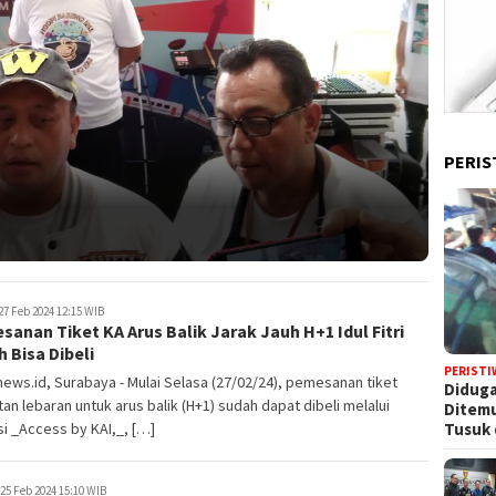
PERIS
27 Feb 2024 12:15 WIB
anan Tiket KA Arus Balik Jarak Jauh H+1 Idul Fitri
 Bisa Dibeli
PERISTI
ews.id, Surabaya - Mulai Selasa (27/02/24), pemesanan tiket
Diduga
an lebaran untuk arus balik (H+1) sudah dapat dibeli melalui
Ditem
Tusuk 
si _Access by KAI,_, […]
25 Feb 2024 15:10 WIB