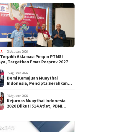
GA
,
08 Agustus 2026
 Terpilih Aklamasi Pimpin PTMSI
ya, Targetkan Emas Porprov 2027
05 Agustus 2026
Demi Kemajuan Muaythai
Indonesia, Pencipta Serahkan
Hak Cipta Muay Aerobik
Nusantara kepada PBMI
05 Agustus 2026
Kejurnas Muaythai Indonesia
2026 Diikuti 514 Atlet, PBMI
Targetkan Lahirkan Juara Baru