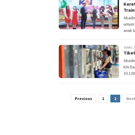
Kere
Train
Abadin
umum 
anak l
Sabtu, 2
Tiket
Abadin
KAI Da
33.130
Previous
1
2
Nex