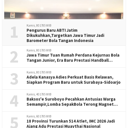
1
Kamis, 80 1785 WIB
Pengurus Baru ABTI Jatim
Dikukuhkan,Targetkan Jawa Timur Jadi
Barometer Bola Tangan Indonesia
2
Kamis, 80 1785 WIB
Jawa Timur Tuan Rumah Perdana Kejurnas Bola
Tangan Junior, Era Baru Prestasi Handball
Indonesia
3
Kamis, 80 1785 WIB
Adela Kanasya Adies Perkuat Basis Relawan,
Siapkan Program Baru untuk Surabaya-Sidoarjo
4
Kamis, 40 1785 WIB
Baksos'e Suroboyo Pecahkan Antusias Warga
Semampir,Lomba SepakBola Terong Magnet
Perayaan HUT RI -81
5
Kamis, 60 1785 WIB
18 Provinsi Turunkan 514 Atlet, IMC 2026 Jadi
Ajang Adu Prestasi Muaythai Nasional