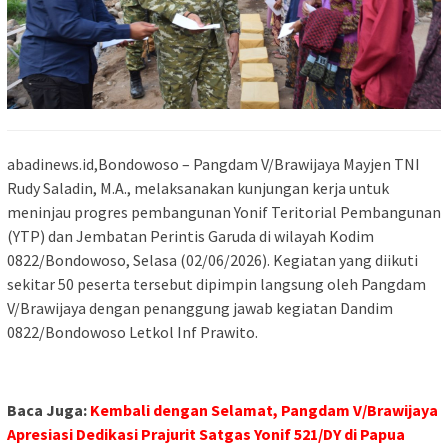
abadinews.id,Bondowoso – Pangdam V/Brawijaya Mayjen TNI
Rudy Saladin, M.A., melaksanakan kunjungan kerja untuk
meninjau progres pembangunan Yonif Teritorial Pembangunan
(YTP) dan Jembatan Perintis Garuda di wilayah Kodim
0822/Bondowoso, Selasa (02/06/2026). Kegiatan yang diikuti
sekitar 50 peserta tersebut dipimpin langsung oleh Pangdam
V/Brawijaya dengan penanggung jawab kegiatan Dandim
0822/Bondowoso Letkol Inf Prawito.
Baca Juga:
Kembali dengan Selamat, Pangdam V/Brawijaya
Apresiasi Dedikasi Prajurit Satgas Yonif 521/DY di Papua