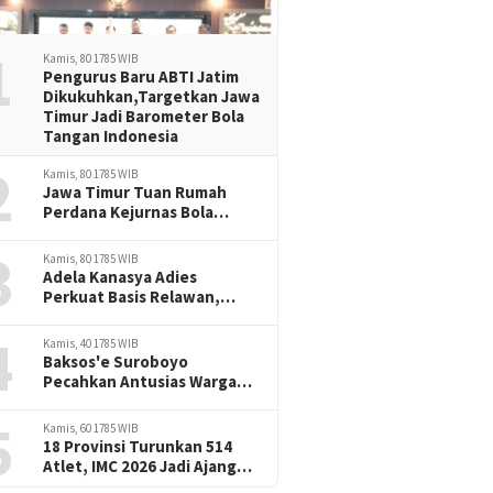
1
Kamis, 80 1785 WIB
Pengurus Baru ABTI Jatim
Dikukuhkan,Targetkan Jawa
Timur Jadi Barometer Bola
Tangan Indonesia
2
Kamis, 80 1785 WIB
Jawa Timur Tuan Rumah
Perdana Kejurnas Bola
Tangan Junior, Era Baru
3
Prestasi Handball Indonesia
Kamis, 80 1785 WIB
Adela Kanasya Adies
Perkuat Basis Relawan,
Siapkan Program Baru untuk
4
Surabaya-Sidoarjo
Kamis, 40 1785 WIB
Baksos'e Suroboyo
Pecahkan Antusias Warga
Semampir,Lomba SepakBola
5
Terong Magnet Perayaan
Kamis, 60 1785 WIB
HUT RI -81
18 Provinsi Turunkan 514
Atlet, IMC 2026 Jadi Ajang
Adu Prestasi Muaythai