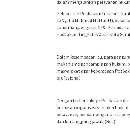
dalam menjalankan pelayanan huku
Peluncuran Posbakum tersebut turut
LaNyalla Mahmud Mattalitti, Sekert
Juherman,pengurus MPC Pemuda Panc
Posbakum tingkat PAC se-Kota Surab
Dalam kesempatan itu, para pengur
mekanisme pendampingan hukum, pola
masyarakat agar keberadaan Posba
profesional.
Dengan terbentuknya Posbakum di s
berharap organisasi semakin hadir 
pelayanan, pendampingan serta peny
dan bertanggung jawab.(Red)