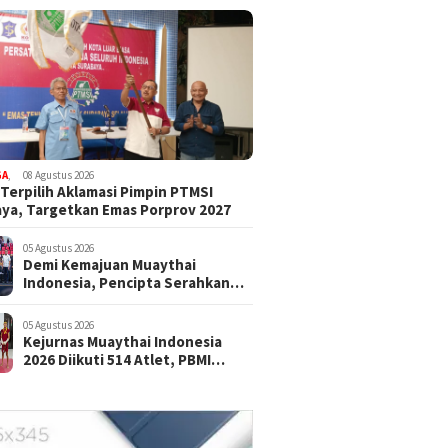
GA
,
08 Agustus 2026
 Terpilih Aklamasi Pimpin PTMSI
ya, Targetkan Emas Porprov 2027
05 Agustus 2026
Demi Kemajuan Muaythai
Indonesia, Pencipta Serahkan
Hak Cipta Muay Aerobik
Nusantara kepada PBMI
05 Agustus 2026
Kejurnas Muaythai Indonesia
2026 Diikuti 514 Atlet, PBMI
Targetkan Lahirkan Juara Baru