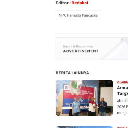
Editor :
Redaksi
MPC Pemuda Pancasila
BERITA LAINNYA
OLAHR
Armuj
Targ
abadin
2026 P
menja