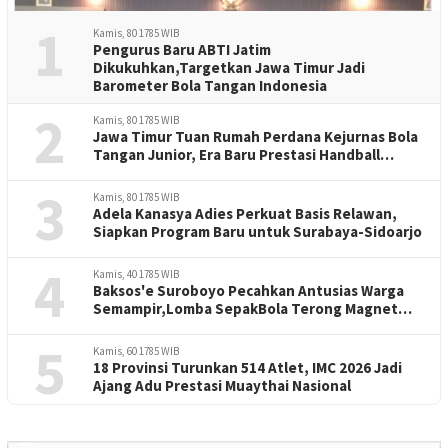
1
Kamis, 80 1785 WIB
Pengurus Baru ABTI Jatim
Dikukuhkan,Targetkan Jawa Timur Jadi
Barometer Bola Tangan Indonesia
2
Kamis, 80 1785 WIB
Jawa Timur Tuan Rumah Perdana Kejurnas Bola
Tangan Junior, Era Baru Prestasi Handball
Indonesia
3
Kamis, 80 1785 WIB
Adela Kanasya Adies Perkuat Basis Relawan,
Siapkan Program Baru untuk Surabaya-Sidoarjo
4
Kamis, 40 1785 WIB
Baksos'e Suroboyo Pecahkan Antusias Warga
Semampir,Lomba SepakBola Terong Magnet
Perayaan HUT RI -81
5
Kamis, 60 1785 WIB
18 Provinsi Turunkan 514 Atlet, IMC 2026 Jadi
Ajang Adu Prestasi Muaythai Nasional