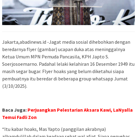
Jakarta,abadinews.id -Jagat media sosial dihebohkan dengan
beredarnya flyer (gambar) ucapan duka atas meninggalnya
Ketua Umum MPN Pemuda Pancasila, KPH Japto S.
Soerjosoemarno. Padahal lelaki kelahiran 16 Desember 1949 itu
masih segar bugar. Flyer hoaks yang belum diketahui siapa
pembuatnya itu beredar di beberapa group whatsapp Jumat
(3/10/2025).
Baca Juga:
Perjuangkan Pelestarian Aksara Kawi, LaNyalla
Temui Fadli Zon
“Itu kabar hoaks, Mas Yapto (panggilan akrabnya)
alhamdulillah dalam keadaan sehat wal afiat. Siapa penyebar