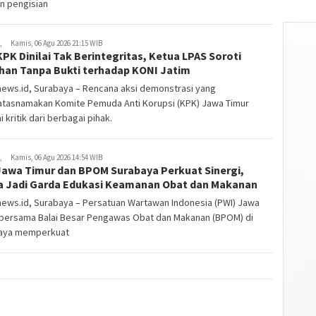
n pengisian
,
Kamis, 06 Agu 2026 21:15 WIB
PK Dinilai Tak Berintegritas, Ketua LPAS Soroti
han Tanpa Bukti terhadap KONI Jatim
news.id, Surabaya – Rencana aksi demonstrasi yang
tasnamakan Komite Pemuda Anti Korupsi (KPK) Jawa Timur
 kritik dari berbagai pihak.
,
Kamis, 06 Agu 2026 14:54 WIB
Jawa Timur dan BPOM Surabaya Perkuat Sinergi,
a Jadi Garda Edukasi Keamanan Obat dan Makanan
news.id, Surabaya – Persatuan Wartawan Indonesia (PWI) Jawa
 bersama Balai Besar Pengawas Obat dan Makanan (BPOM) di
aya memperkuat