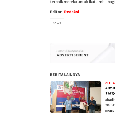
terbaik mereka untuk ikut ambil ba
Editor :
Redaksi
news
BERITA LAINNYA
OLAHR
Armuj
Targ
abadin
2026 P
menja