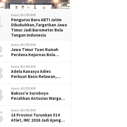
1
Kamis, 80 1785 WIB
Pengurus Baru ABTI Jatim
Dikukuhkan,Targetkan Jawa
Timur Jadi Barometer Bola
Tangan Indonesia
2
Kamis, 80 1785 WIB
Jawa Timur Tuan Rumah
Perdana Kejurnas Bola
Tangan Junior, Era Baru
3
Prestasi Handball Indonesia
Kamis, 80 1785 WIB
Adela Kanasya Adies
Perkuat Basis Relawan,
Siapkan Program Baru untuk
4
Surabaya-Sidoarjo
Kamis, 40 1785 WIB
Baksos'e Suroboyo
Pecahkan Antusias Warga
Semampir,Lomba SepakBola
5
Terong Magnet Perayaan
Kamis, 60 1785 WIB
HUT RI -81
18 Provinsi Turunkan 514
Atlet, IMC 2026 Jadi Ajang
Adu Prestasi Muaythai