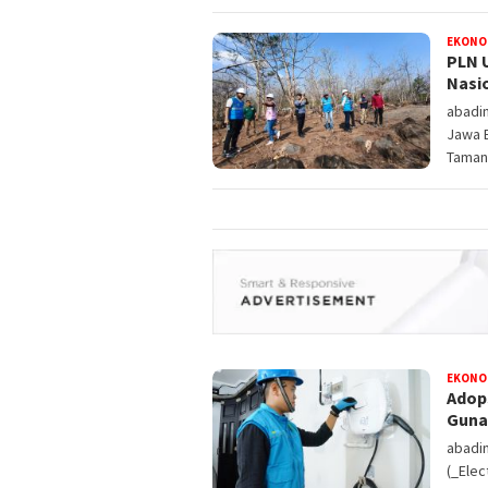
EKONO
PLN 
Nasi
abadi
Jawa B
Taman
EKONO
Adop
Guna
abadin
(_Elec