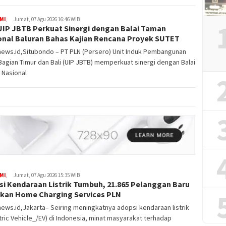
MI
,
Jumat, 07 Agu 2026 16:46 WIB
UIP JBTB Perkuat Sinergi dengan Balai Taman
onal Baluran Bahas Kajian Rencana Proyek SUTET
news.id,Situbondo – PT PLN (Persero) Unit Induk Pembangunan
agian Timur dan Bali (UIP JBTB) memperkuat sinergi dengan Balai
 Nasional
MI
,
Jumat, 07 Agu 2026 15:35 WIB
si Kendaraan Listrik Tumbuh, 21.865 Pelanggan Baru
kan Home Charging Services PLN
ews.id,Jakarta– Seiring meningkatnya adopsi kendaraan listrik
tric Vehicle_/EV) di Indonesia, minat masyarakat terhadap