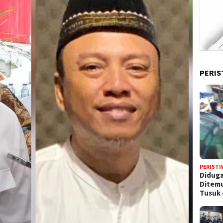
PERIS
PERISTI
Diduga
Ditem
Tusuk 