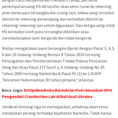
dengan cara menyamarkan melalui 3 tahap, pertama
penempatan uang HS ditransfer atau setor tunai ke rekening
atas nama para tersangka dan orang lain, kedua uang tersebut
dikirim ke rekening penampung dan kemudian dikirim ke
rekening-rekening lain untuk digunakan. Dan ketiga uang milik
HS kemudian oleh para tersangka dibelikan atau
membelanjakan aset bergerak dan tidak bergerak.
Wahyu mengatakan para tersangka dijerat dengan Pasal 3, 4, 5,
6 dan 10 Undang-Undang Nomor 8 Tahun 2010 tentang
Pencegahan dan Pemberantasan Tindak Pidana Pencucian
Uang dan Atau Pasal 137 huruf a, b Undang-Undang No 35
Tahun 2009 tentang Narkotika & Pasal 55 (1) ke 1 KUHP.
"Ancaman hukumannya 20 tahun penjara," jelasnya.
Baca Juga:
Dittipidnarkoba Bareskrim Polri Amankan DPO
Pengendali Clandestine Lab di Bali Asal Ukraina
Jenderal bintang tiga ini menegaskan, pihaknya akan terus
melakukan perang terhadap kejahatan Narkoba. Tidak hanya