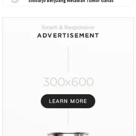
Sidoarjo Berjuang Melawan Tumor Ganas