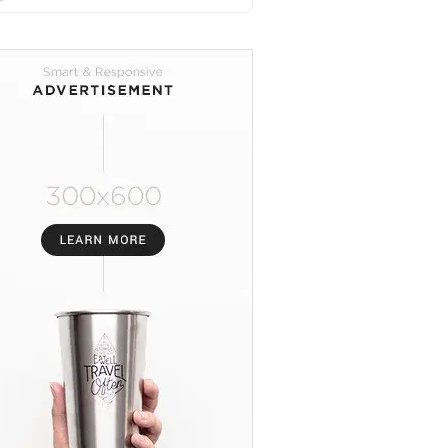
Sidoarjo Berjuang Melawan
Tumor Ganas