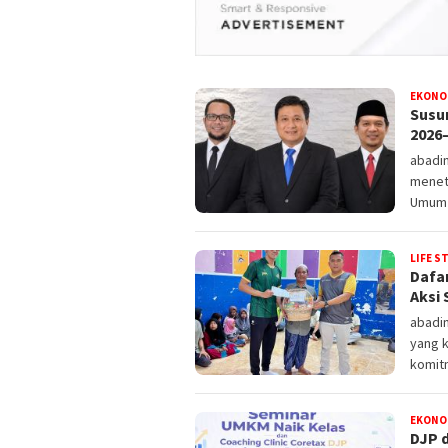
EKONO
Susu
2026
abadin
menet
Umum 
LIFE S
Dafa
Aksi 
abadi
yang k
komit
EKONO
DJP 