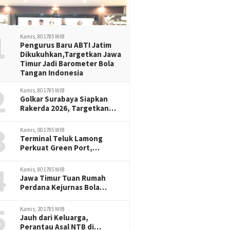
1
Kamis, 80 1785 WIB
Pengurus Baru ABTI Jatim
Dikukuhkan,Targetkan Jawa
Timur Jadi Barometer Bola
Tangan Indonesia
2
Kamis, 80 1785 WIB
Golkar Surabaya Siapkan
Rakerda 2026, Targetkan
Penguatan Organisasi dan
3
Program Kerja
Kamis, 00 1785 WIB
Terminal Teluk Lamong
Perkuat Green Port,
Gandeng BRIN Kembangkan
4
Riset Ekologis
Kamis, 80 1785 WIB
Jawa Timur Tuan Rumah
Perdana Kejurnas Bola
Tangan Junior, Era Baru
5
Prestasi Handball Indonesia
Kamis, 20 1785 WIB
Jauh dari Keluarga,
Perantau Asal NTB di