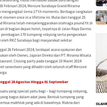
 26 Februari 2024, Mercure Surabaya Grand Mirama
n mengangkat tema 17’th moments. Berbagai rangkaian
momen once in a lifetime ini. Mulai dari tanggal 25
nd Mirama telah menyelenggarakan olahraga pound fit di
kan di bagian depan hotel, tepatnya di Jalan Raya Darmo.
gan pembagian 170 tumpeng robyong serta pengecekan
zi oleh RKZ Surabaya bagi masyarakat sekitar.
ggal 26 Februari 2024, terdapat acara syukuran dan
an oleh Owner, Jajaran Direksi dari PT. Mirama Wisata
taurant. Closing party pada tanggal 10 Maret 2024
t seventeen yang dihadiri oleh seluruh staff Mercure
arga.
anggal 28 Agustus Hingga 01 September
esuatu yang special yaitu bagi – bagi tumpeng robyong,
 yang bagus dalam adat jawa. Bentuk tumpeng yang
emua makhluk yang ada di bawahnya. Makna dari
OLAH