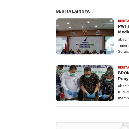
BERITA LAINNYA
BERITA
PWI 
Medi
abadi
Timur
Surab
BERITA
BPOM
Peny
abadi
(BPOM
membe