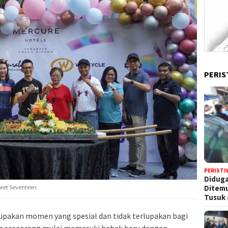
PERIS
PERISTI
Diduga
eet Seventeen
Ditem
Tusuk 
upakan momen yang spesial dan tidak terlupakan bagi
a seseorang mulai memasuki babak baru dengan