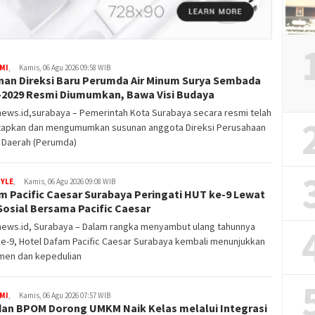
MI
,
Kamis, 06 Agu 2026 09:58 WIB
nan Direksi Baru Perumda Air Minum Surya Sembada
–2029 Resmi Diumumkan, Bawa Visi Budaya
ews.id,surabaya – Pemerintah Kota Surabaya secara resmi telah
apkan dan mengumumkan susunan anggota Direksi Perusahaan
Daerah (Perumda)
TYLE
,
Kamis, 06 Agu 2026 09:08 WIB
m Pacific Caesar Surabaya Peringati HUT ke-9 Lewat
Sosial Bersama Pacific Caesar
news.id, Surabaya – Dalam rangka menyambut ulang tahunnya
e-9, Hotel Dafam Pacific Caesar Surabaya kembali menunjukkan
men dan kepedulian
MI
,
Kamis, 06 Agu 2026 07:57 WIB
dan BPOM Dorong UMKM Naik Kelas melalui Integrasi