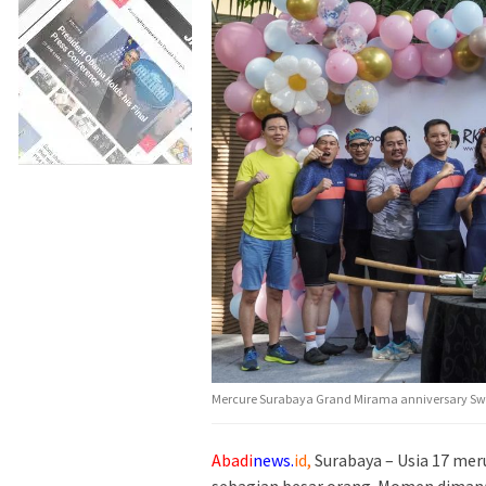
Mercure Surabaya Grand Mirama anniversary Sw
Abadi
news.
id,
Surabaya – Usia 17 mer
sebagian besar orang. Momen diman